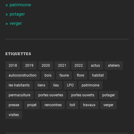
patrimoine
potager
verger
ETIQUETTES
2018
2019
2020
2021
2022
actus
ateliers
autoconstruction
bois
faune
flore
habitat
les habitants
liens
lieu
LPO
patrimoine
permaculture
portes ouvertes
portes ouverts
potager
presse
projet
rencontres
toit
travaux
verger
visites