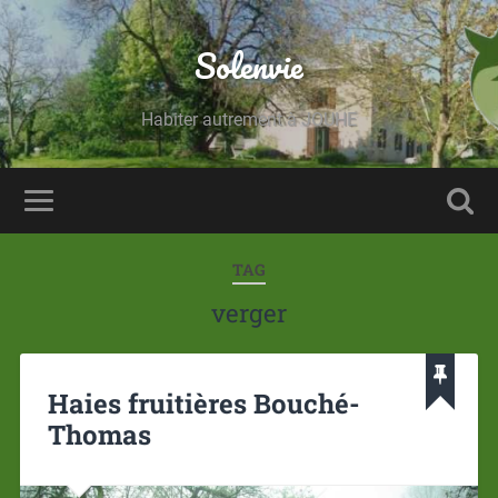
Solenvie
Habiter autrement à JOUHE
TAG
verger
Haies fruitières Bouché-
Thomas