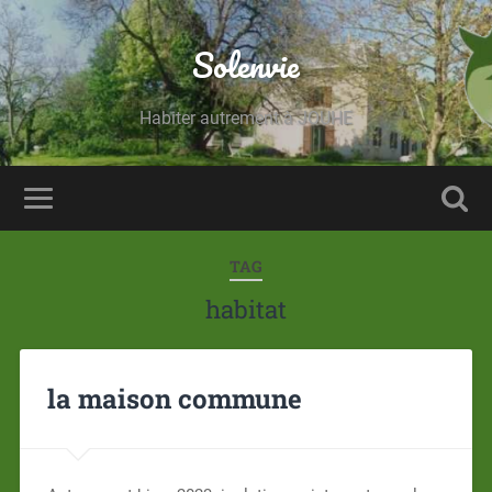
Solenvie
Habiter autrement à JOUHE
TAG
habitat
la maison commune