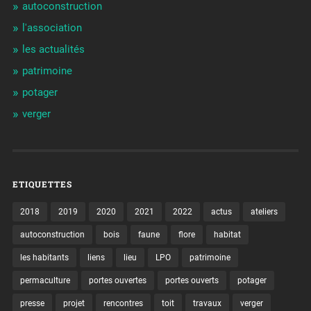
autoconstruction
l'association
les actualités
patrimoine
potager
verger
ETIQUETTES
2018
2019
2020
2021
2022
actus
ateliers
autoconstruction
bois
faune
flore
habitat
les habitants
liens
lieu
LPO
patrimoine
permaculture
portes ouvertes
portes ouverts
potager
presse
projet
rencontres
toit
travaux
verger